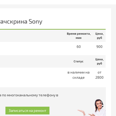
тачскрина Sony
Время ремонта,
Цена,
мин
руб
60
900
Цена,
Статус
руб
в наличии на
от
складе
2800
a по многоканальному телефону в