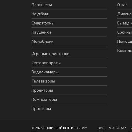
Планшеты
О нас
Ноутбуки
Диагно
Смартфоны
Выезд 
Наушники
Срочны
Моноблоки
Помощь
Компл
Игровые приставки
Фотоаппараты
Видеокамеры
Телевизоры
Проекторы
Компьютеры
Принтеры
© 2026 СЕРВИСНЫЙ ЦЕНТР ПО SONY
ООО "CАВИТAC" ИНН