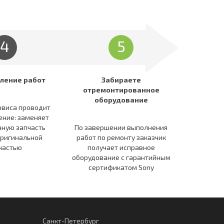
4
5
ление работ
Забираете
отремонтированное
оборудование
рвиса проводит
ение: заменяет
ную запчасть
По завершении выполнения
оригинальной
работ по ремонту заказчик
частью
получает исправное
оборудование c гарантийным
сертификатом Sony
Санкт-Петербург