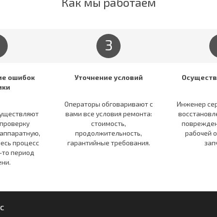
Как мы работаем
3
е ошибок
Уточнение условий
Осуществ
ики
Операторы обговаривают c
Инженер се
существляют
вами все условия ремонта:
восстановл
проверку
стоимость,
поврежден
 аппаратную,
продолжительность,
рабочей 
Весь процесс
гарантийные требования.
зап
-то период
ни.
с