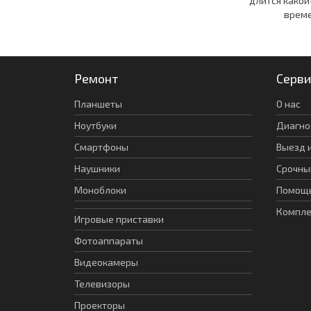
длится какой
време
Ремонт
Серви
Планшеты
О нас
Ноутбуки
Диагно
Смартфоны
Выезд 
Наушники
Срочны
Моноблоки
Помощь
Компл
Игровые приставки
Фотоаппараты
Видеокамеры
Телевизоры
Проекторы