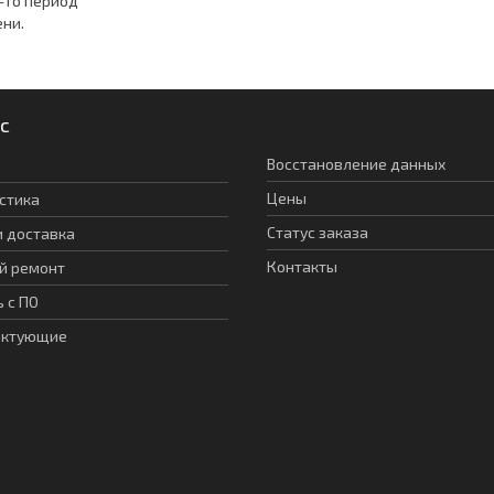
-то период
ни.
с
Восстановление данных
Цены
стика
Статус заказа
и доставка
Контакты
й ремонт
 с ПО
ектующие