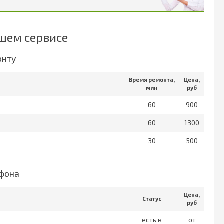
шем сервисе
онту
Время ремонта,
Цена,
мин
руб
60
900
60
1300
30
500
тфона
Цена,
Статус
руб
есть в
от