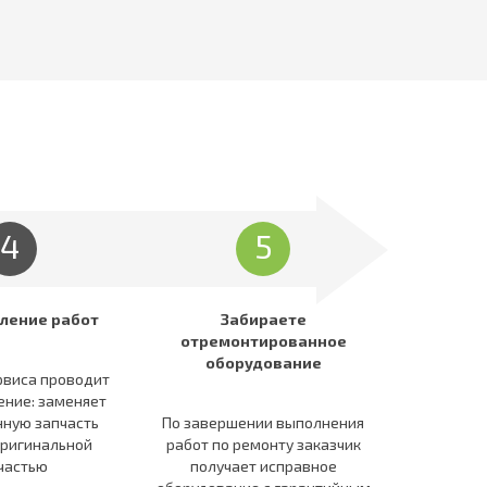
4
5
ление работ
Забираете
отремонтированное
оборудование
рвиса проводит
ение: заменяет
ную запчасть
По завершении выполнения
оригинальной
работ по ремонту заказчик
частью
получает исправное