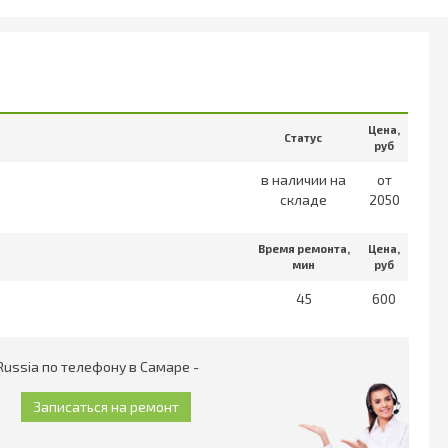
Цена,
Статус
руб
в наличии на
от
складе
2050
Время ремонта,
Цена,
мин
руб
45
600
Russia по телефону в Самаре -