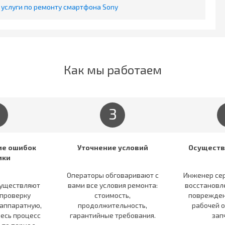
услуги по ремонту смартфона Sony
Как мы работаем
3
е ошибок
Уточнение условий
Осуществ
ики
Операторы обговаривают c
Инженер се
существляют
вами все условия ремонта:
восстановл
проверку
стоимость,
поврежден
 аппаратную,
продолжительность,
рабочей 
Весь процесс
гарантийные требования.
зап